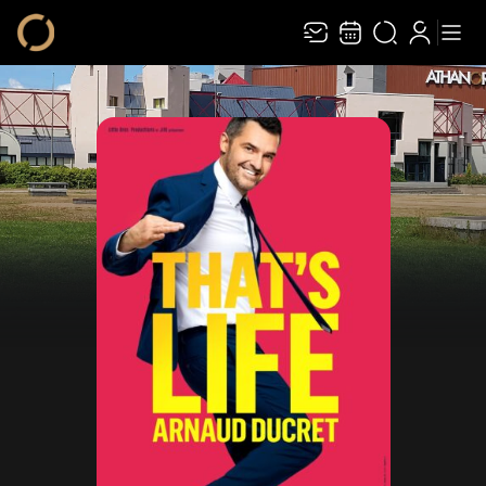
Recevez toute l’actualité en vous abonnant à
Ferme
notre newsletter :
ENVOYER
Rivaj Group traite votre adresse électronique pour la gestion de votre abonnement à
la newsletter de
Athanor
. Vous pouvez retirer votre consentement à tout moment.
Pour en savoir plus, consultez notre
politique de protection des données
.