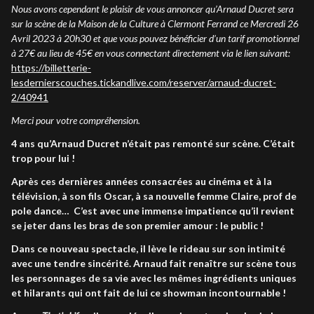
Nous avons cependant le plaisir de vous annoncer qu’
Arnaud Ducret sera
sur la scène de la Maison de la Culture à Clermont Ferrand ce Mercredi 26
Avril 2023 à 20h30 et que vous pouvez bénéficier d’un tarif promotionnel
à 27€ au lieu de 45€ en vous connectant directement via le lien suivant:
https://billetterie-
lesdernierscouches.tickandlive.com/reserver/arnaud-ducret-
2/40941
Merci pour votre compréhension.
4 ans qu’Arnaud Ducret n’était pas remonté sur scène. C’était
trop pour lui !
Après ces dernières années consacrées au cinéma et à la
télévision, à son fils Oscar, à sa nouvelle femme Claire, prof de
pole dance… C’est avec une immense impatience qu’il revient
se jeter dans les bras de son premier amour : le public !
Dans ce nouveau spectacle, il lève le rideau sur son intimité
avec une tendre sincérité. Arnaud fait renaître sur scène tous
les personnages de sa vie avec les mêmes ingrédients uniques
et hilarants qui ont fait de lui ce showman incontournable !