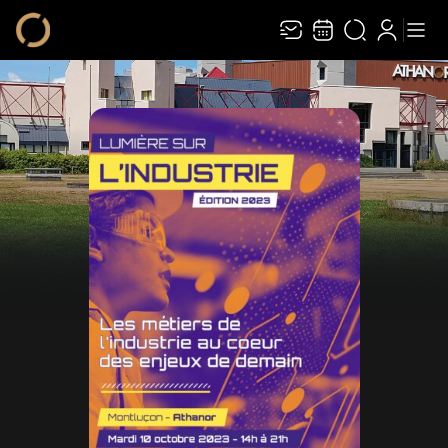
Recevez toute l’actualité en vous abonnant à
Ferme
notre newsletter :
ENVOYER
Rivaj Group traite votre adresse électronique pour la gestion de votre
abonnement à la newsletter de
Athanor
. Vous pouvez retirer votre
consentement à tout moment. Pour en savoir plus, consultez notre
politique de
protection des données
.