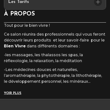
Les Tarifs
⏰Samedi 06 février 2027 de 10H à18H
⏰Dimanche 07 février 2027 de 10H à 18H
Tarifs Public :
À PROPOS
Billetterie sur place
3.00 €
Tout pour le bien vivre !
Forfait week end 5 €
Ce salon réunira des professionnels qui vous feront
Gratuit pour les moins de 12 ans
découvrir leurs produits et leur savoir-faire pour le
Bien Vivre
dans différents domaines :
-les massages, les thalassos les spas, la
réflexologie, la relaxation, la méditation
-Les médecines douces et naturelles,
l’aromathérapie, la phytothérapie, la lithothérapie,
le développement personnel, les minéraux
...
VOIR PLUS