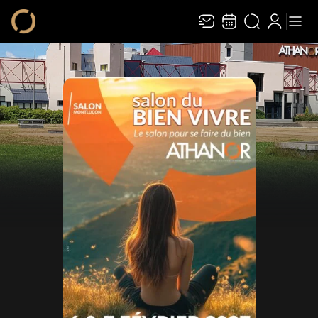
Recevez toute l’actualité en vous abonnant à
Ferme
notre newsletter :
ENVOYER
Rivaj Group traite votre adresse électronique pour la gestion de votre
abonnement à la newsletter de
Athanor
. Vous pouvez retirer votre
consentement à tout moment. Pour en savoir plus, consultez notre
politique de
protection des données
.