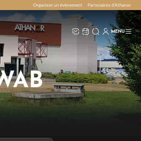
Organiser un événement
Partenaires d'Athanor
MENU
Recevez toute l’actualité en
Fermer
vous abonnant à notre
newsletter :
WAB
ENVOYER
ivaj Group traite votre adresse électronique pour
a gestion de votre abonnement à la newsletter de
thanor
. Vous pouvez retirer votre consentement
 tout moment. Pour en savoir plus, consultez
otre
politique de protection des données
.