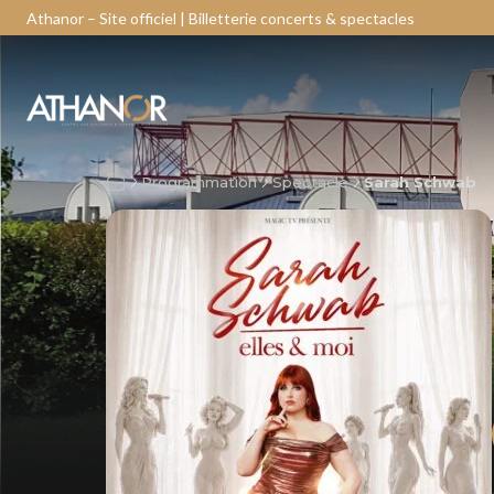
Athanor – Site officiel | Billetterie concerts & spectacles
Programmation
Spectacle
Sarah Schwab