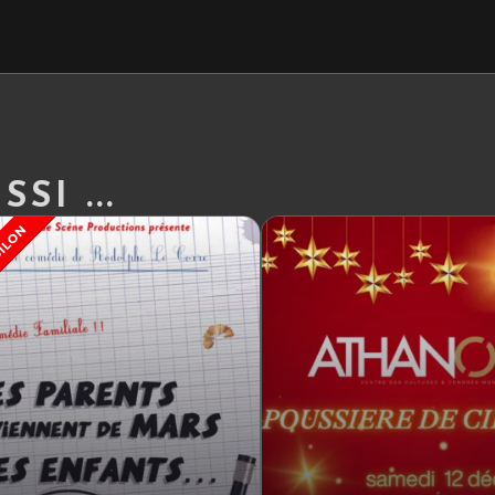
SI ...
SILON