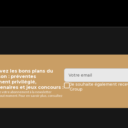
evez les bons plans du
son : préventes
ment privilégié,
Je souhaite également recev
enaires et jeux concours :
Group
de votre abonnement à la newsletter
out moment. Pour en savoir plus, consultez