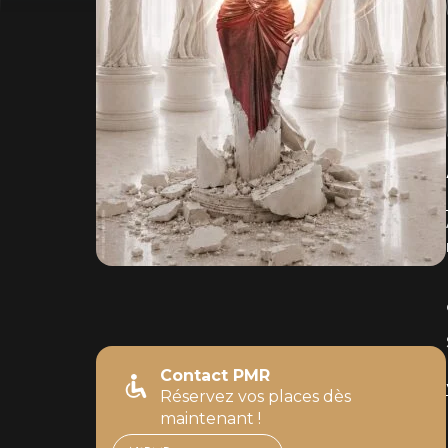
Contact PMR
Réservez vos places dès
maintenant !