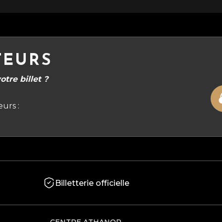
TEURS
tre billet ?
urs :
Billetterie officielle