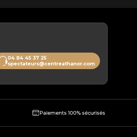
04 84 45 37 25
spectateurs@centreathanor.com
Paiements 100% sécurisés