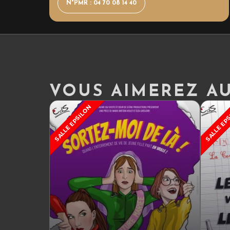
N°PMR : 04 70 08 14 40
VOUS AIMEREZ AUS
SALLE EPSILON
SALLE EP