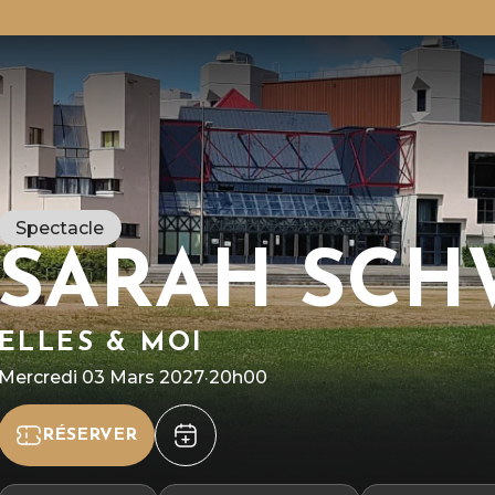
Spectacle
SARAH SCH
ELLES & MOI
R
l
A
Mercredi 03 Mars 2027
·
20h00
à
n
RÉSERVER