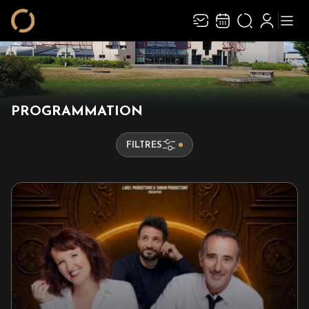
Recevez toute l’actualité en vous abonnant à
Ferme
notre newsletter :
PROGRAMMATION
ENVOYER
FILTRES
Rivaj Group traite votre adresse électronique pour la gestion de votre
abonnement à la newsletter de
Athanor
. Vous pouvez retirer votre
consentement à tout moment. Pour en savoir plus, consultez notre
politique de
protection des données
.