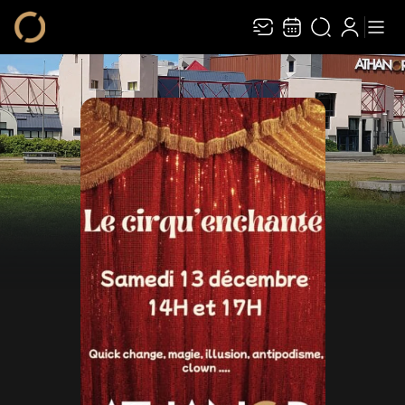
Recevez toute l’actualité en vous abonnant à
Ferme
notre newsletter :
ENVOYER
Rivaj Group traite votre adresse électronique pour la gestion de votre
abonnement à la newsletter de
Athanor
. Vous pouvez retirer votre
consentement à tout moment. Pour en savoir plus, consultez notre
politique de
protection des données
.