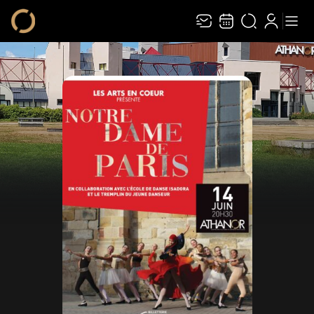
Recevez toute l’actualité en vous abonnant à
Ferme
notre newsletter :
ENVOYER
Rivaj Group traite votre adresse électronique pour la gestion de votre
abonnement à la newsletter de
Athanor
. Vous pouvez retirer votre
consentement à tout moment. Pour en savoir plus, consultez notre
politique de
protection des données
.