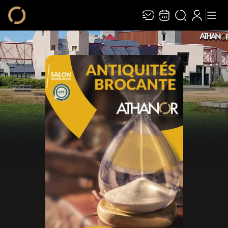
Recevez toute l’actualité en vous abonnant à
Ferme
notre newsletter :
ENVOYER
Rivaj Group traite votre adresse électronique pour la gestion de votre
abonnement à la newsletter de
Athanor
. Vous pouvez retirer votre
consentement à tout moment. Pour en savoir plus, consultez notre
politique de
protection des données
.