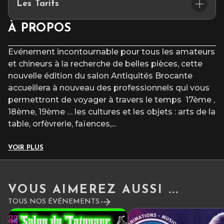
Les Tarifs
⏰Samedi 21 Novembre 2026 de 10H à18H
⏰Dimanche 22 Novembre 2026 de 10H à 18H
À PROPOS
3 €
Gratuit pour les moins de 12 ans
Evénement incontournable pour tous les amateurs
et chineurs à la recherche de belles pièces, cette
nouvelle édition du salon Antiquités Brocante
accueillera à nouveau des professionnels qui vous
permettront de voyager à travers le temps 17
ème
,
18
ème
, 19
ème
… les cultures et les objets : arts de la
table, orfèvrerie, faïences,
...
VOIR PLUS
VOUS AIMEREZ AUSSI ...
TOUS NOS ÉVÉNEMENTS