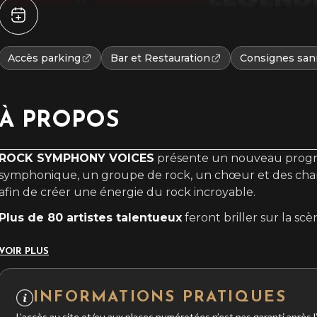
Accès parking
Bar et Restauration
Consignes sani
À PROPOS
ROCK SYMPHONY VOICES
présente un nouveau progr
symphonique, un groupe de rock, un chœur et des chan
afin de créer une énergie du rock incroyable.
Plus de 80 artistes talentueux
feront briller sur la sc
VOIR PLUS
INFORMATIONS PRATIQUES
L’accès au site et/ou aux places numérotées n’est pas garanti après 