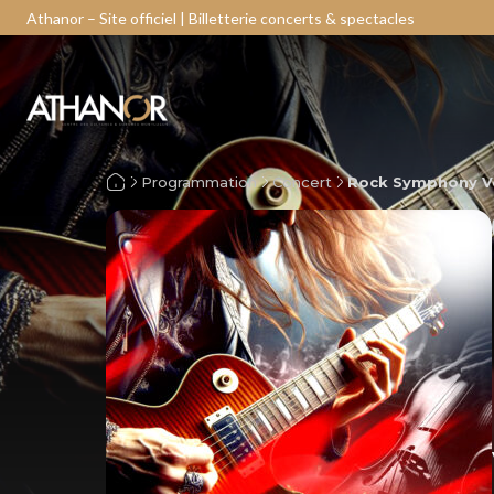
Athanor – Site officiel | Billetterie concerts & spectacles
Programmation
Concert
Rock Symphony V