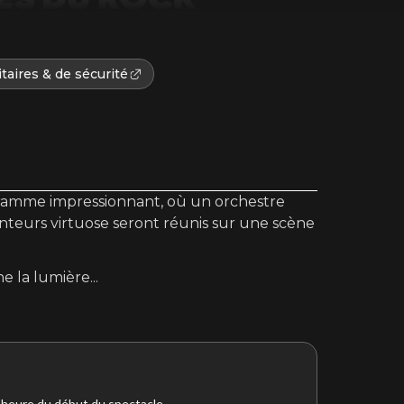
taires & de sécurité
amme impressionnant, où un orchestre
teurs virtuose seront réunis sur une scène
ène la lumière
...
l’heure du début du spectacle.