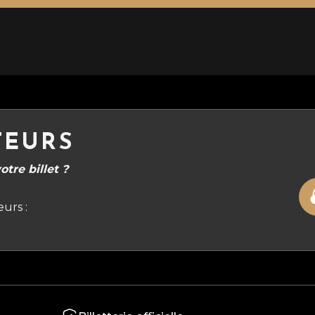
TEURS
tre billet ?
urs :