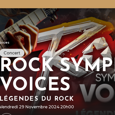
oices
Concert
ROCK SYM
VOICES
R
l
A
à
n
LÉGENDES DU ROCK
Vendredi 29 Novembre 2024
·
20h00