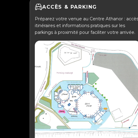
ACCÈS & PARKING
Préparez votre venue au Centre Athanor : accès
itinéraires et informations pratiques sur les
parkings à proximité pour faciliter votre arrivée.