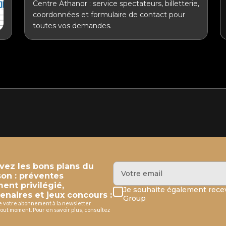
Centre Athanor : service spectateurs, billetterie,
coordonnées et formulaire de contact pour
toutes vos demandes.
evez les bons plans du
son : préventes
ment privilégié,
Je souhaite également recev
enaires et jeux concours :
Group
de votre abonnement à la newsletter
out moment. Pour en savoir plus, consultez