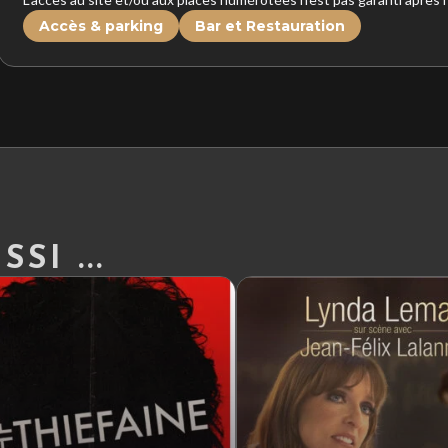
Accès & parking
Bar et Restauration
SI ...