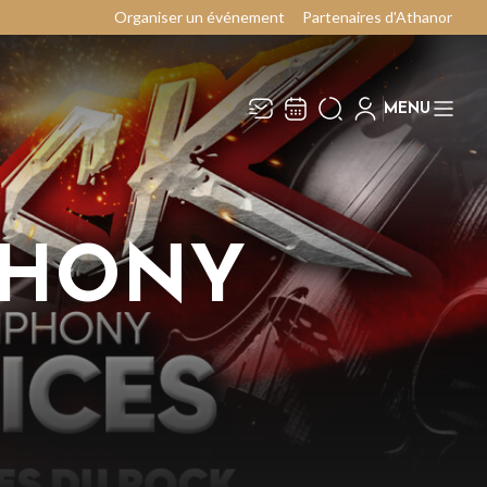
Organiser un événement
Partenaires d'Athanor
MENU
Recevez toute l’actualité en
Fermer
vous abonnant à notre
newsletter :
PHONY
ENVOYER
ivaj Group traite votre adresse électronique pour
a gestion de votre abonnement à la newsletter de
thanor
. Vous pouvez retirer votre consentement
 tout moment. Pour en savoir plus, consultez
otre
politique de protection des données
.