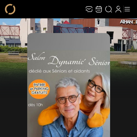
Recevez toute l’actualité en vous abonnant à
Ferme
notre newsletter :
ENVOYER
Rivaj Group traite votre adresse électronique pour la gestion de votre
abonnement à la newsletter de
Athanor
. Vous pouvez retirer votre
consentement à tout moment. Pour en savoir plus, consultez notre
politique de
protection des données
.